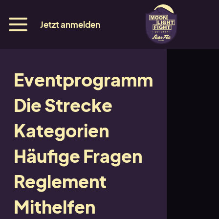
Jetzt anmelden
Eventprogramm
Medien
Die Strecke
Akkreditierung
Kategorien
Details
Häufige Fragen
Reglement
Presse
Mithelfen
Details