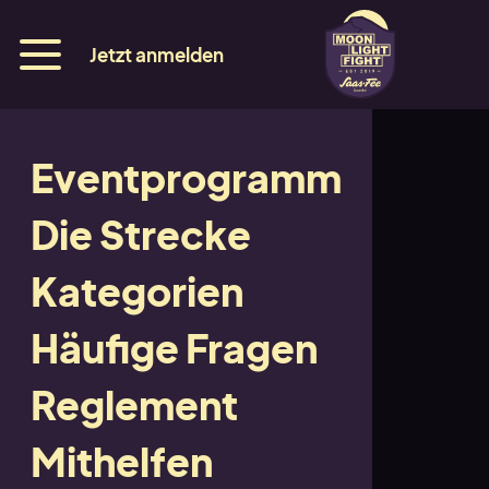
Jetzt anmelden
Eventprogramm
Amber
Die Strecke
Kategorien
Zurück
Häufige Fragen
Reglement
Zurück
Mithelfen